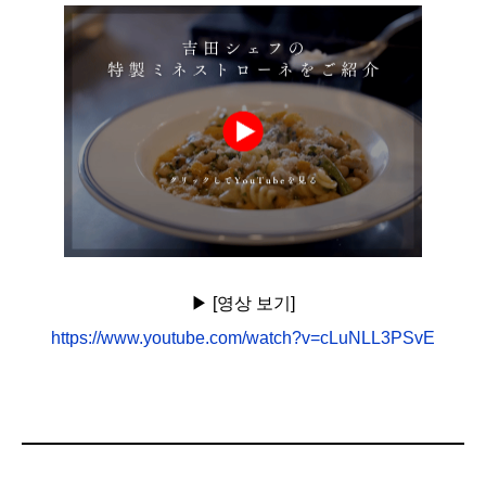
▶︎ [영상 보기]
https://www.youtube.com/watch?v=cLuNLL3PSvE