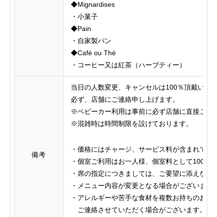
◆Mignardises
・小菓子
◆Pain
・自家製パン
◆Café ou Thé
・コーヒー又は紅茶（ハーブティー）
当日の人数変更、キャンセルは100％頂戴いた
必ず、店舗にご連絡申し上げます。
※ベビーカー利用は事前に必ず店舗に直接ご連
※混雑時は時間制限を設けております。
・価格にはチャージ、サービス料が含まれてお
備考
・個室ご利用はお一人様、個室料として1000
・席の指定につきましては、ご要望に添えない
・メニュー内容が変更となる場合がございます
・アレルギーや苦手な食材を複数お持ち
ご連絡させていただく場合がございます。