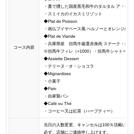
・藁で燻した国産黒毛和牛のタルタル ア・ラ・
・スミイカのイカスミリゾット
◆Plat de Poisson
・南仏ブイヤベース風 ぺルノーとオレンジの香
◆Plat de Viande
・兵庫県産 但馬牛厳選赤身肉 ステーク・オ・
コース内容
※但馬牛フィレ（+1000）・但馬牛シャトーブリ
◆Assiette Dessert
・テリーヌ・オ・ショコラ
◆Mignardises
・小菓子
◆Pain
・自家製パン
◆Café ou Thé
・コーヒー又は紅茶（ハーブティー）
当日の人数変更、キャンセルは100％頂戴いた
必ず、店舗にご連絡申し上げます。