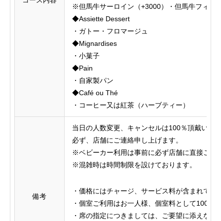
※但馬牛サーロイン（+3000）・但馬牛フィレ（
◆Assiette Dessert
・ガトー・フロマージュ
◆Mignardises
・小菓子
◆Pain
・自家製パン
◆Café ou Thé
・コーヒー又は紅茶（ハーブティー）
当日の人数変更、キャンセルは100％頂戴いた
必ず、店舗にご連絡申し上げます。
※ベビーカー利用は事前に必ず店舗に直接ご連
※混雑時は時間制限を設けております。
・価格にはチャージ、サービス料が含まれてお
備考
・個室ご利用はお一人様、個室料として1000
・席の指定につきましては、ご要望に添えない