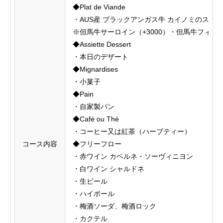
◆Plat de Viande
・AUS産 ブラックアンガス牛 カイノミのステー
※但馬牛サーロイン（+3000）・但馬牛フィレ（
◆Assiette Dessert
・本日のデザート
◆Mignardises
・小菓子
◆Pain
・自家製パン
◆Café ou Thé
・コーヒー又は紅茶（ハーブティー）
コース内容
◆フリーフロー
・赤ワイン カベルネ・ソーヴィニヨン
・白ワイン シャルドネ
・生ビール
・ハイボール
・梅酒ソーダ、梅酒ロック
・カクテル