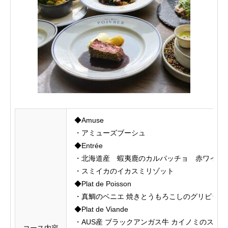
◆Amuse
・アミューズブーシュ
◆Entrée
・北海道産 蝦夷鹿のカルパッチョ 赤ワイン
・スミイカのイカスミリゾット
◆Plat de Poisson
・真鯛のベニエ 焼きとうもろこしのグリビッシ
◆Plat de Viande
・AUS産 ブラックアンガス牛 カイノミのステー
コース内容